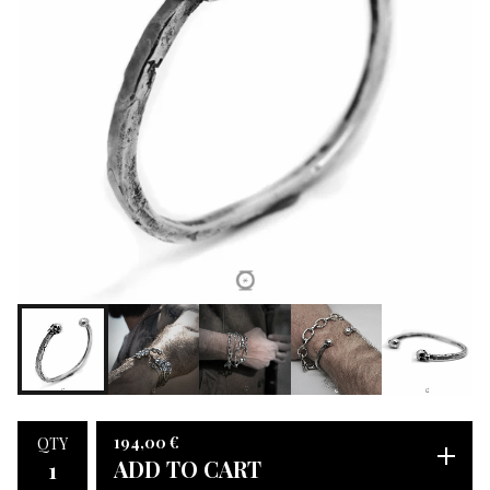
194,00
€
QTY
ADD TO CART